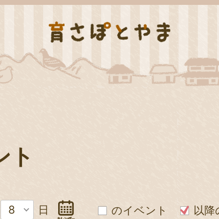
ント
8
日
のイベント
以降