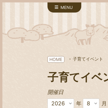
MENU
子育てイベント
HOME
子育てイベ
開催日
2026
8
年
月