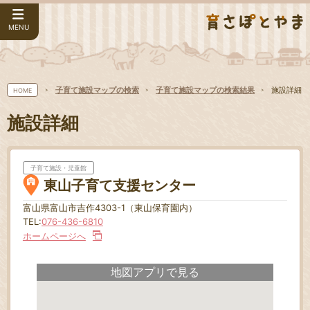
MENU
子育て施設マップの検索
子育て施設マップの検索結果
施設詳細
HOME
施設詳細
子育て施設・児童館
東山子育て支援センター
富山県富山市吉作4303-1（東山保育園内）
TEL:
076-436-6810
ホームページへ
地図アプリで見る