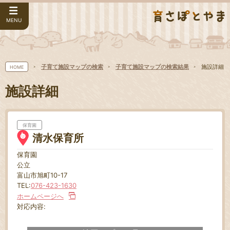
MENU
子育て施設マップの検索
子育て施設マップの検索結果
施設詳細
HOME
施設詳細
保育園
清水保育所
保育園
公立
富山市旭町10-17
TEL:
076-423-1630
ホームページへ
対応内容: