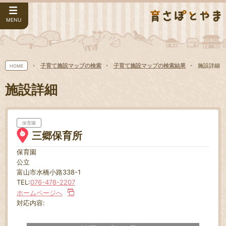
MENU
子育て施設マップの検索
子育て施設マップの検索結果
施設詳細
HOME
施設詳細
保育園
三郷保育所
保育園
公立
富山市水橋小路338-1
TEL:
076-478-2207
ホームページへ
対応内容: