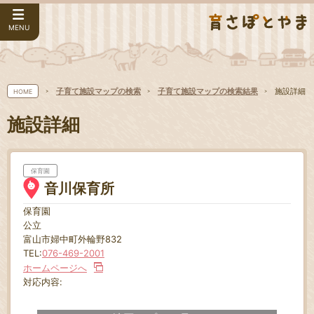
MENU
子育て施設マップの検索
子育て施設マップの検索結果
施設詳細
HOME
施設詳細
保育園
音川保育所
保育園
公立
富山市婦中町外輪野832
TEL:
076-469-2001
ホームページへ
対応内容: