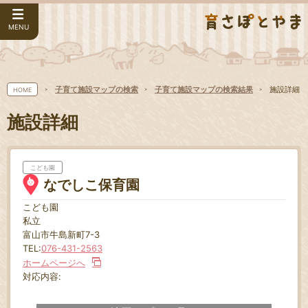
MENU
子育て施設マップの検索
子育て施設マップの検索結果
施設詳細
HOME
施設詳細
こども園
なでしこ保育園
こども園
私立
富山市牛島新町7-3
TEL:
076-431-2563
ホームページへ
対応内容: