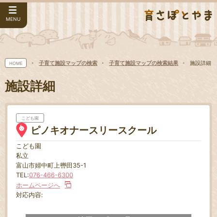
MENU
子育て施設マップの検索
子育て施設マップの検索結果
施設詳細
HOME
施設詳細
こども園
ピノキオナースリースクール
こども園
私立
富山市婦中町上轡田35-1
TEL:
076-466-6300
ホームページへ
対応内容: