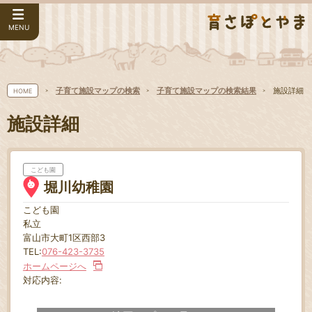
MENU
子育て施設マップの検索
子育て施設マップの検索結果
施設詳細
HOME
施設詳細
こども園
堀川幼稚園
こども園
私立
富山市大町1区西部3
TEL:
076-423-3735
ホームページへ
対応内容: