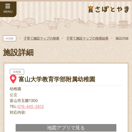
MENU
子育て施設マップの検索
子育て施設マップの検索結果
施設詳細
HOME
施設詳細
幼稚園
富山大学教育学部附属幼稚園
幼稚園
公立
富山市五艘1300
TEL:
076-445-2812
対応内容:
地図アプリで見る