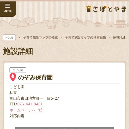
MENU
子育て施設マップの検索
子育て施設マップの検索結果
施設詳細
HOME
施設詳細
こども園
のぞみ保育園
こども園
私立
富山市東田地方町一丁目5-27
TEL:
076-441-8481
ホームページへ
対応内容: