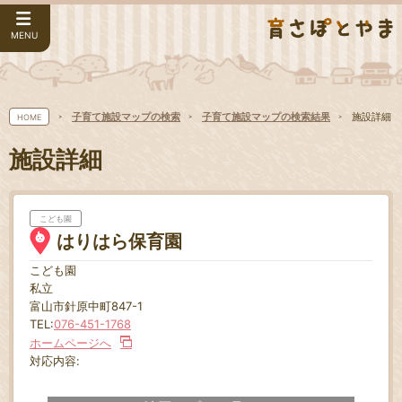
MENU
子育て施設マップの検索
子育て施設マップの検索結果
施設詳細
HOME
施設詳細
こども園
はりはら保育園
こども園
私立
富山市針原中町847-1
TEL:
076-451-1768
ホームページへ
対応内容: