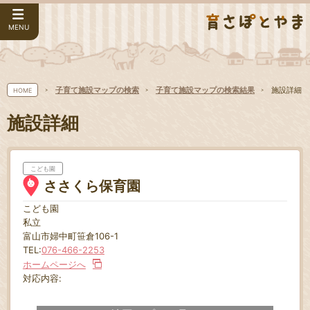
MENU
子育て施設マップの検索
子育て施設マップの検索結果
施設詳細
HOME
施設詳細
こども園
ささくら保育園
こども園
私立
富山市婦中町笹倉106-1
TEL:
076-466-2253
ホームページへ
対応内容: