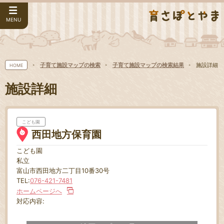
MENU
子育て施設マップの検索
子育て施設マップの検索結果
施設詳細
HOME
施設詳細
こども園
西田地方保育園
こども園
私立
富山市西田地方二丁目10番30号
TEL:
076-421-7481
ホームページへ
対応内容: