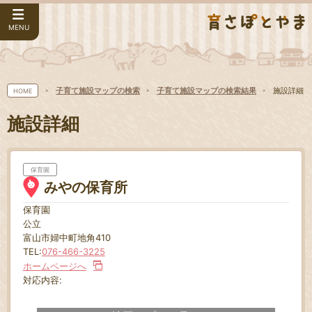
MENU
子育て施設マップの検索
子育て施設マップの検索結果
施設詳細
HOME
施設詳細
保育園
みやの保育所
保育園
公立
富山市婦中町地角410
TEL:
076-466-3225
ホームページへ
対応内容: