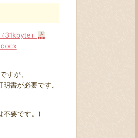
1kbyte）
ocx
枚ですが、
証明書が必要です。
は不要です。)