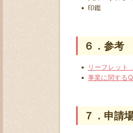
印鑑
６．参考
リーフレット .p
事業に関するQ&A
７．申請