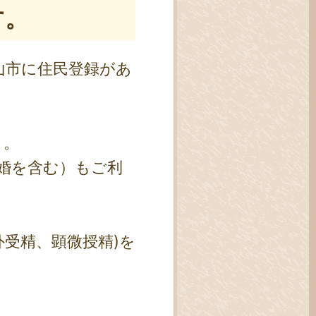
す。
山市に住民登録があ
）。
婚を含む）もご利
受精、顕微授精)を