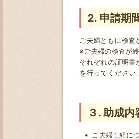
2. 申請期
ご夫婦ともに検査
※ご夫婦の検査が
それぞれの証明書
を行ってください
３. 助成内
ご夫婦１組に