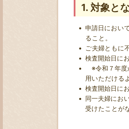
1. 対象
申請日におい
ること。
ご夫婦ともに
検査開始日に
※令和７年度
用いただける
検査開始日に
同一夫婦におい
受けたことが