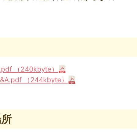
df （240kbyte）
.pdf （244kbyte）
場所