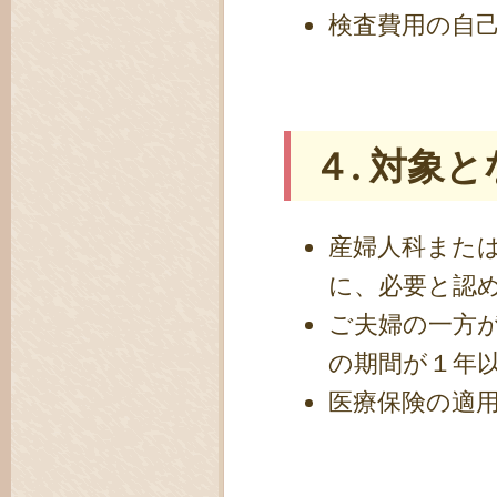
検査費用の自
４. 対象
産婦人科また
に、必要と認
ご夫婦の一方
の期間が１年
医療保険の適