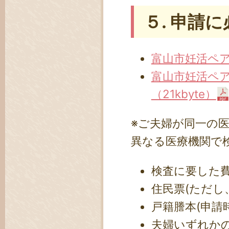
５. 申請
富山市妊活ペア検
富山市妊活ペア
（21kbyte）
※ご夫婦が同一の
異なる医療機関で
検査に要した
住民票(ただし
戸籍謄本(申請
夫婦いずれか