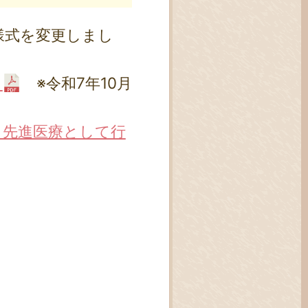
様式を変更しまし
）
※令和7年10月
：先進医療として行