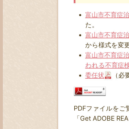
富山市不育症
た。
富山市不育症治
から様式を変
富山市不育症治
われる不育症
委任状
（必
PDFファイルをご覧
「Get ADOBE