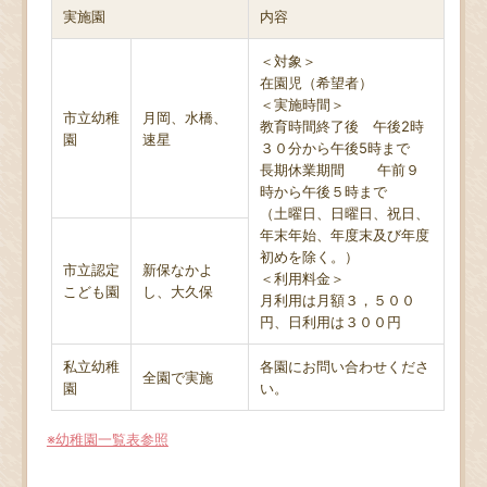
実施園
内容
＜対象＞
在園児（希望者）
＜実施時間＞
市立幼稚
月岡、水橋、
教育時間終了後 午後2時
園
速星
３０分から午後5時まで
長期休業期間 午前９
時から午後５時まで
（土曜日、日曜日、祝日、
年末年始、年度末及び年度
初めを除く。）
市立認定
新保なかよ
＜利用料金＞
こども園
し、大久保
月利用は月額３，５００
円、日利用は３００円
私立幼稚
各園にお問い合わせくださ
全園で実施
園
い。
※幼稚園一覧表参照