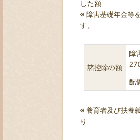
した額
※ 障害基礎年金
す。
障
27
諸控除の額
配
※ 養育者及び扶
り