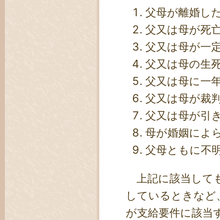
父母が離婚し
父又は母が死
父又は母が一
父又は母の生
父又は母に一
父又は母が裁
父又は母が引
母が婚姻によ
父母ともに不
上記に該当しても
しているときなど
が支給要件に該当