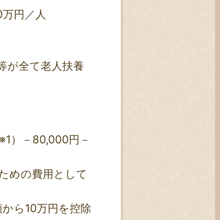
0万円／人
等が全て老人扶養
）－80,000円－
ための費用として
から10万円を控除