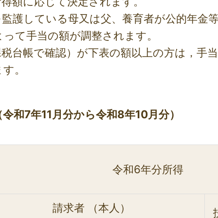
所得額に応じて決定されます。
を監護している母又は父、養育者が公的年金
よって手当の額が調整されます。
課税台帳で確認）が下表の額以上の方は，手
ます。
令和7年11月分から令和8年10月分）
令和6年分所得
請求者 （本人）