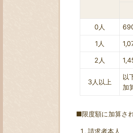
0人
69
1人
1,
2人
1,
以下
3人以上
加
■限度額に加算さ
請求者本人