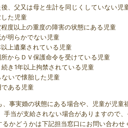
た後、父又は母と生計を同じくしていない児
亡した児童
定程度以上の重度の障害の状態にある児童
死が明らかでない児童
年以上遺棄されている児童
判所からＤＶ保護命令を受けている児童
き続き1年以上拘禁されている児童
らないで懐胎した児童
明である児童
、事実婚の状態にある場合や、児童が児童
、手当が支給されない場合がありますので、
するかどうかは下記担当窓口にお問い合わせ