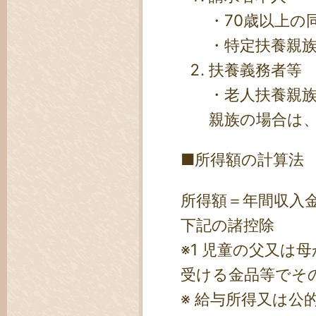
・70歳以上の
・特定扶養親族
扶養義務者等
・老人扶養親
親族の場合は、
■所得額の計算法
所得額＝年間収入金
下記の諸控除
※1
児童の父又は母
受ける金品等でそ
※ 給与所得又は公