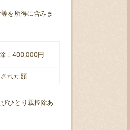
付等を所得に含みま
：400,000円
除された額
及びひとり親控除あ