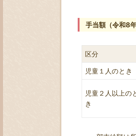
手当額（令和8
区分
児童１人のとき
児童２人以上の
き