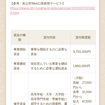
【参考：富山市Web口座振替サービス】
https://www.city.toyama.lg.jp/kurashi/zei/1010207/101302
0.html
資金の種
貸付内容
貸付限度額
類
事業開始
事業を開始するのに必要な
3,720,000円
資金
資金
事業継続
現在営んでいる事業を継続
1,860,000円
資金
するために必要な運転資金
（月額）
高校 27,000
円から
高専 31,500
高等学校・大学・大学院・
円から
高等専門学校・専修学校に
短大 67,500
修学資金
就学するための授業料、書