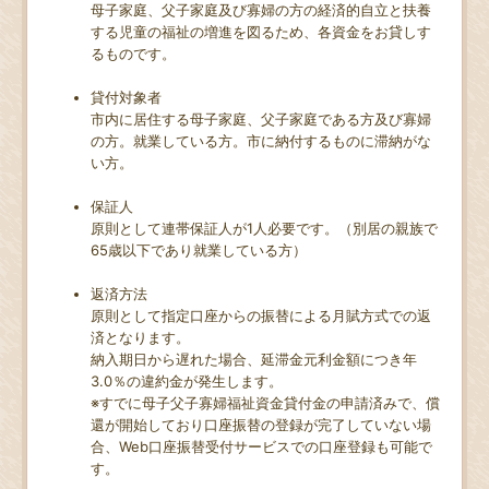
母子家庭、父子家庭及び寡婦の方の経済的自立と扶養
する児童の福祉の増進を図るため、各資金をお貸しす
るものです。
貸付対象者
市内に居住する母子家庭、父子家庭である方及び寡婦
の方。就業している方。市に納付するものに滞納がな
い方。
保証人
原則として連帯保証人が1人必要です。（別居の親族で
65歳以下であり就業している方）
返済方法
原則として指定口座からの振替による月賦方式での返
済となります。
納入期日から遅れた場合、延滞金元利金額につき年
3.0％の違約金が発生します。
※すでに母子父子寡婦福祉資金貸付金の申請済みで、償
還が開始しており口座振替の登録が完了していない場
合、Web口座振替受付サービスでの口座登録も可能で
す。