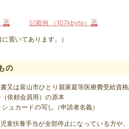
）
記載例 （107kbyte）
口に置いてあります。）
もの
証書又は富山市ひとり親家庭等医療費受給資格
告（依頼会員用）の原本
ッシュカードの写し（申請者名義）
、児童扶養手当が全部停止になっている方や