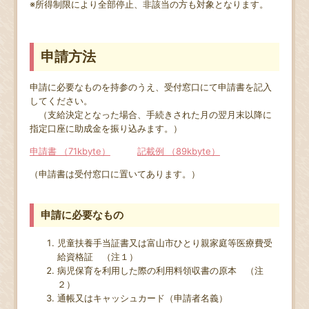
※所得制限により全部停止、非該当の方も対象となります。
申請方法
申請に必要なものを持参のうえ、受付窓口にて申請書を記入
してください。
（支給決定となった場合、手続きされた月の翌月末以降に
指定口座に助成金を振り込みます。）
申請書 （71kbyte）
記載例 （89kbyte）
（申請書は受付窓口に置いてあります。）
申請に必要なもの
児童扶養手当証書又は富山市ひとり親家庭等医療費受
給資格証 （注１）
病児保育を利用した際の利用料領収書の原本 （注
２）
通帳又はキャッシュカード（申請者名義）