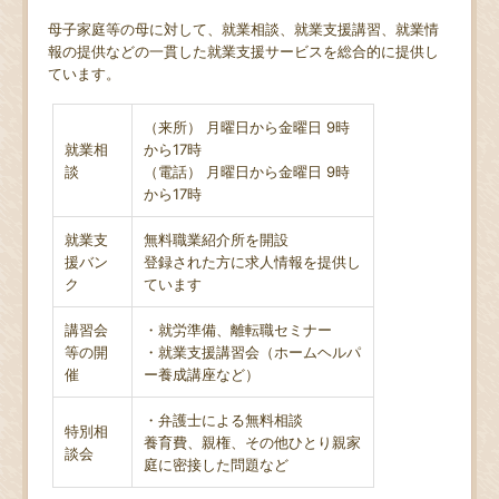
母子家庭等の母に対して、就業相談、就業支援講習、就業情
報の提供などの一貫した就業支援サービスを総合的に提供し
ています。
（来所） 月曜日から金曜日 9時
就業相
から17時
談
（電話） 月曜日から金曜日 9時
から17時
就業支
無料職業紹介所を開設
援バン
登録された方に求人情報を提供し
ク
ています
講習会
・就労準備、離転職セミナー
等の開
・就業支援講習会（ホームヘルパ
催
ー養成講座など）
・弁護士による無料相談
特別相
養育費、親権、その他ひとり親家
談会
庭に密接した問題など