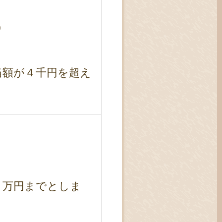
）
当額が４千円を超え
５万円までとしま