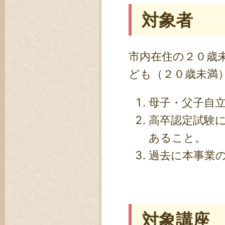
対象者
市内在住の２０歳
ども（２０歳未満
母子・父子自
高卒認定試験
あること。
過去に本事業
対象講座