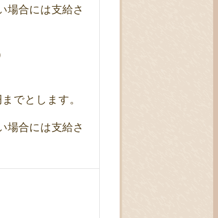
い場合には支給さ
）
円までとします。
い場合には支給さ