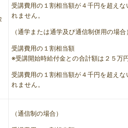
受講費用の１割相当額が４千円を超えな
れません。
金
（通学または通学及び通信制併用の場合
受講費用の１割相当額
※受講開始時給付金との合計額は２５
万
受講費用の１割相当額が４千円を超えな
れません。
（通信制の場合）