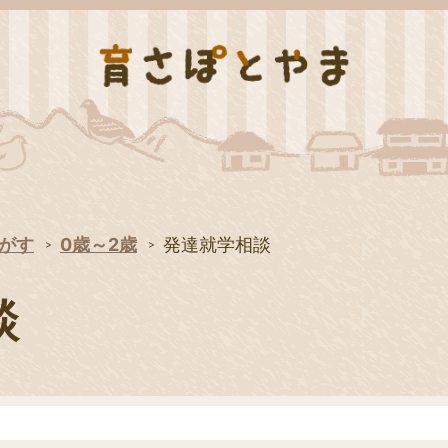
がす
0歳～2歳
発達就学相談
談