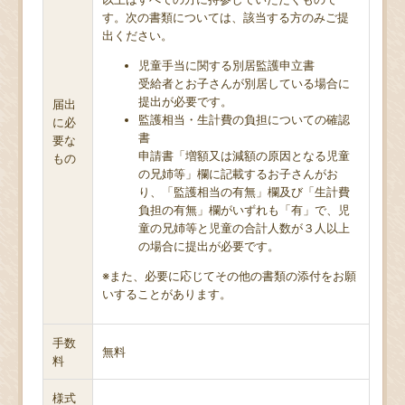
す。次の書類については、該当する方のみご提
出ください。
児童手当に関する別居監護申立書
受給者とお子さんが別居している場合に
提出が必要です。
届出
監護相当・生計費の負担についての確認
に必
書
要な
申請書「増額又は減額の原因となる児童
もの
の兄姉等」欄に記載するお子さんがお
り、「監護相当の有無」欄及び「生計費
負担の有無」欄がいずれも「有」で、児
童の兄姉等と児童の合計人数が３人以上
の場合に提出が必要です。
※また、必要に応じてその他の書類の添付をお願
いすることがあります。
手数
無料
料
様式