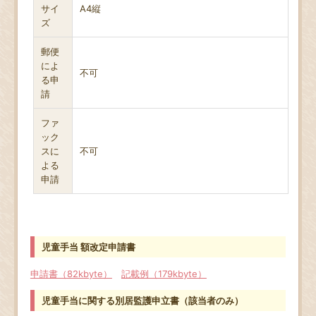
サイ
A4縦
ズ
郵便
によ
不可
る申
請
ファ
ック
スに
不可
よる
申請
児童手当 額改定申請書
申請書（82kbyte）
記載例（179kbyte）
児童手当に関する別居監護申立書（該当者のみ）