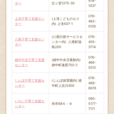
478-
ター
辻ヶ堂1275-30
1037
076-
上滝子育て支援セン
(上滝こどものもり
483-
ター
内) 上滝507-1
0105
(八尾行政サービスセ
076-
八尾子育て支援セン
ンター内) 八尾町福
455-
ター
島200
3714
076-
婦中中央子育て支援
(婦中中央児童館内)
466-
センター
婦中町速星750-2
5012
076-
じんぼ子育て支援セ
(じんぼ保育園内) 婦
469-
ンター
中町上吉川400
6676
090-
いちい子育て支援セ
布市68６－８
5177-
ンター
7171