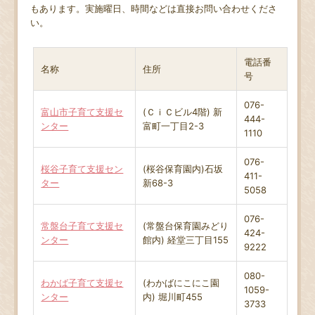
もあります。実施曜日、時間などは直接お問い合わせくださ
い。
電話番
名称
住所
号
076-
富山市子育て支援セ
(ＣｉＣビル4階) 新
444-
ンター
富町一丁目2-3
1110
076-
桜谷子育て支援セン
(桜谷保育園内)石坂
411-
ター
新68-3
5058
076-
常盤台子育て支援セ
(常盤台保育園みどり
424-
ンター
館内) 経堂三丁目155
9222
080-
わかば子育て支援セ
(わかばにこにこ園
1059-
ンター
内) 堀川町455
3733