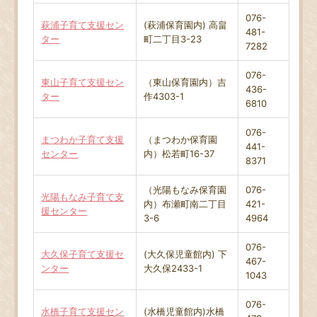
076-
萩浦子育て支援セン
(萩浦保育園内) 高畠
481-
ター
町二丁目3-23
7282
076-
東山子育て支援セン
（東山保育園内）吉
436-
ター
作4303-1
6810
076-
まつわか子育て支援
（まつわか保育園
441-
センター
内）松若町16-37
8371
（光陽もなみ保育園
076-
光陽もなみ子育て支
内）布瀬町南二丁目
421-
援センター
3-6
4964
076-
大久保子育て支援セ
(大久保児童館内) 下
467-
ンター
大久保2433-1
1043
076-
水橋子育て支援セン
(水橋児童館内)水橋