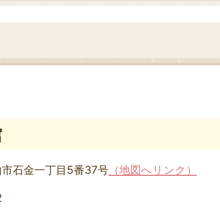
館
富山市石金一丁目5番37号
（地図へリンク）
2