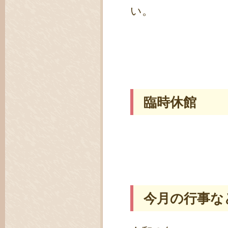
い。
臨時休館
今月の行事な