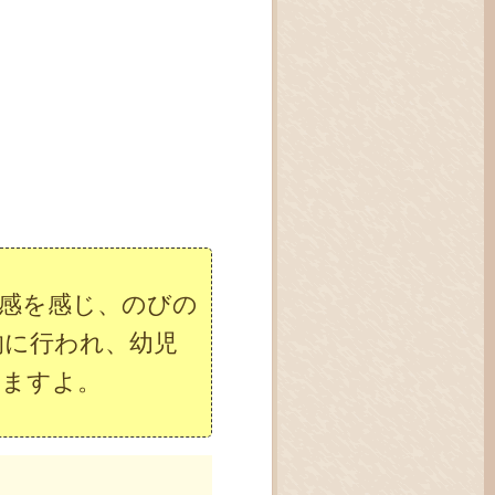
感を感じ、のびの
的に行われ、幼児
りますよ。