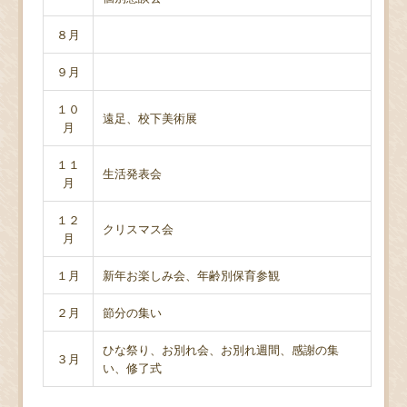
８月
９月
１０
遠足、校下美術展
月
１１
生活発表会
月
１２
クリスマス会
月
１月
新年お楽しみ会、年齢別保育参観
２月
節分の集い
ひな祭り、お別れ会、お別れ週間、感謝の集
３月
い、修了式