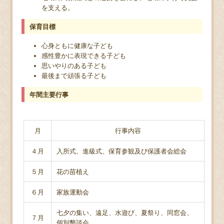
を支える。
保育目標
心身ともに健康な子ども
感性豊かに表現できる子ども
思いやりのある子ども
最後まで頑張る子ども
年間主要行事
月
行事内容
４月
入所式、進級式、保育参観及び保護者会総会
５月
花の苗植え
６月
家族運動会
七夕の集い、遠足、水遊び、夏祭り、同窓会、
７月
個別懇談会