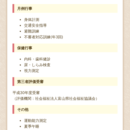
月例行事
身体計測
交通安全指導
避難訓練
不審者対応訓練(年3回)
保健行事
内科・歯科健診
尿・しらみ検査
視力測定
第三者評価受審
平成30年度受審
（評価機関：社会福祉法人富山県社会福祉協議会）
その他
運動能力測定
夏季午睡