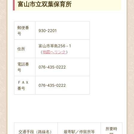
富山市立双葉保育所
郵便番
930-2201
号
富山市草島256－1
住所
（
地図へリンク
）
電話番
076-435-0222
号
ＦＡＸ
076-435-0222
番号
所要時
交通手段（路線名）
最寄駅／停留所等