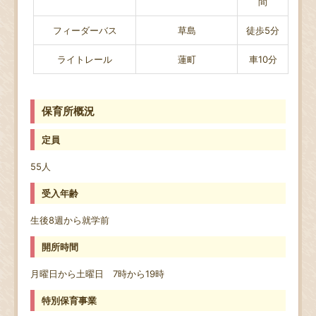
間
フィーダーバス
草島
徒歩5分
ライトレール
蓮町
車10分
保育所概況
定員
55人
受入年齢
生後8週から就学前
開所時間
月曜日から土曜日 7時から19時
特別保育事業