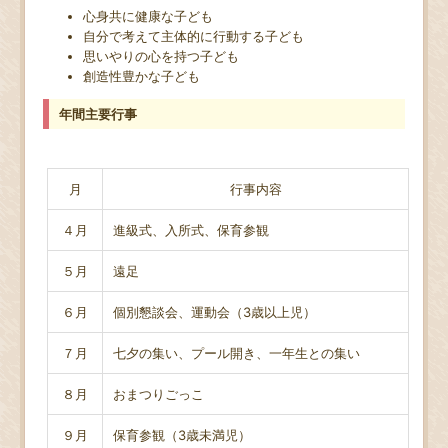
心身共に健康な子ども
自分で考えて主体的に行動する子ども
思いやりの心を持つ子ども
創造性豊かな子ども
年間主要行事
月
行事内容
４月
進級式、入所式、保育参観
５月
遠足
６月
個別懇談会、運動会（3歳以上児）
７月
七夕の集い、プール開き、一年生との集い
８月
おまつりごっこ
９月
保育参観（3歳未満児）