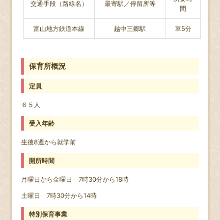
交通手段（路線名）
最寄駅／停留所等
間
富山地方鉄道本線
越中三郷駅
車5分
保育所概況
定員
６５人
受入年齢
生後8週から就学前
開所時間
月曜日から金曜日 7時30分から18時
土曜日 7時30分から14時
特別保育事業