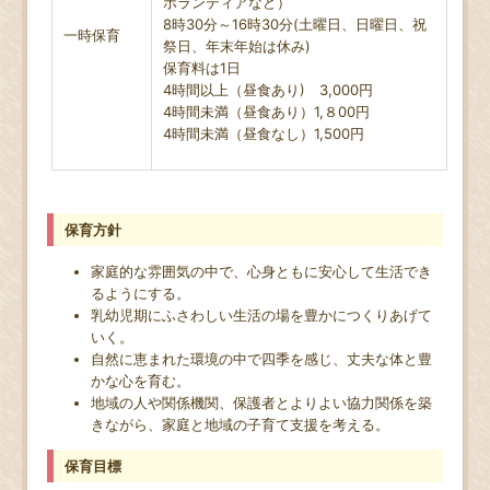
ボランティアなど）
8時30分～16時30分(土曜日、日曜日、祝
一時保育
祭日、年末年始は休み)
保育料は1日
4時間以上（昼食あり) 3,000円
4時間未満（昼食あり）1,８00円
4時間未満（昼食なし）1,500円
保育方針
家庭的な雰囲気の中で、心身ともに安心して生活でき
るようにする。
乳幼児期にふさわしい生活の場を豊かにつくりあげて
いく。
自然に恵まれた環境の中で四季を感じ、丈夫な体と豊
かな心を育む。
地域の人や関係機関、保護者とよりよい協力関係を築
きながら、家庭と地域の子育て支援を考える。
保育目標