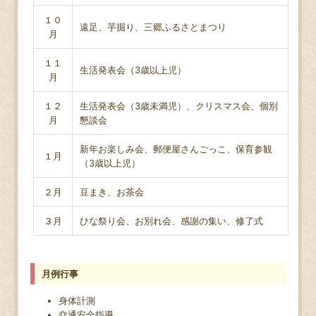
１０
遠足、芋掘り、三郷ふるさとまつり
月
１１
生活発表会（3歳以上児）
月
１２
生活発表会（3歳未満児）、クリスマス会、個別
月
懇談会
新年お楽しみ会、郵便屋さんごっこ、保育参観
１月
（3歳以上児）
２月
豆まき、お茶会
３月
ひな祭り会、お別れ会、感謝の集い、修了式
月例行事
身体計測
交通安全指導