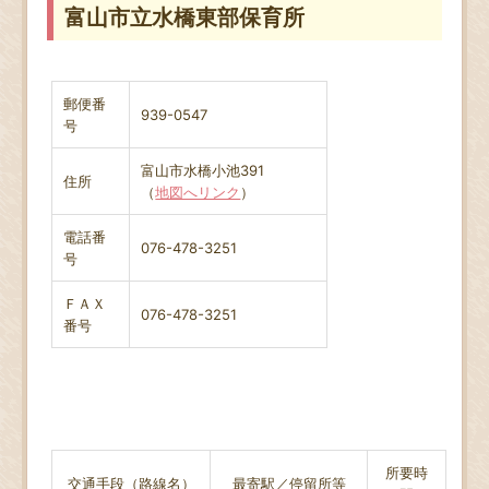
富山市立水橋東部保育所
郵便番
939-0547
号
富山市水橋小池391
住所
（
地図へリンク
）
電話番
076-478-3251
号
ＦＡＸ
076-478-3251
番号
所要時
交通手段（路線名）
最寄駅／停留所等