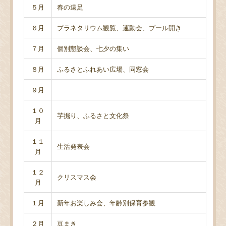
５月
春の遠足
６月
プラネタリウム観覧、運動会、プール開き
７月
個別懇談会、七夕の集い
８月
ふるさとふれあい広場、同窓会
９月
１０
芋掘り、ふるさと文化祭
月
１１
生活発表会
月
１２
クリスマス会
月
１月
新年お楽しみ会、年齢別保育参観
２月
豆まき