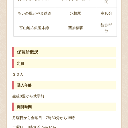
間
あいの風とやま鉄道
水橋駅
車10分
徒歩25
富山地方鉄道本線
西加積駅
分
保育所概況
定員
３０人
受入年齢
生後8週から就学前
開所時間
月曜日から金曜日 7時30分から18時
土曜日 7時30分から14時