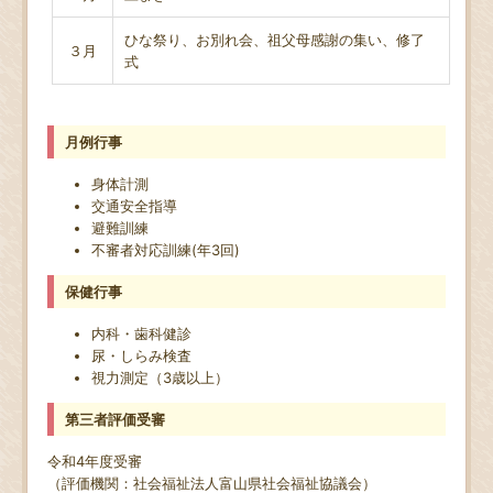
ひな祭り、お別れ会、祖父母感謝の集い、修了
３月
式
月例行事
身体計測
交通安全指導
避難訓練
不審者対応訓練(年3回)
保健行事
内科・歯科健診
尿・しらみ検査
視力測定（3歳以上）
第三者評価受審
令和4年度受審
（評価機関：社会福祉法人富山県社会福祉協議会）