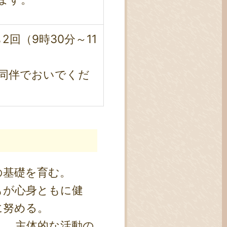
回（9時30分～11
同伴でおいでくだ
の基礎を育む。
もが心身ともに健
に努める。
し、主体的な活動の