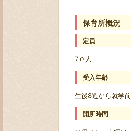
保育所概況
定員
7０人
受入年齢
生後8週から就学前
開所時間