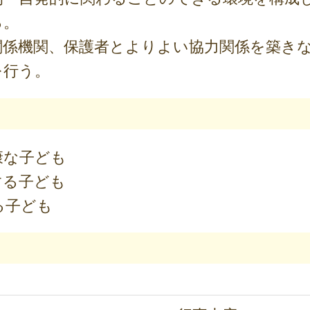
る。
関係機関、保護者とよりよい協力関係を築き
を行う。
康な子ども
する子ども
る子ども