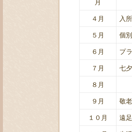
月
４月
入
５月
個
６月
プ
７月
七
８月
９月
敬老
１０月
遠