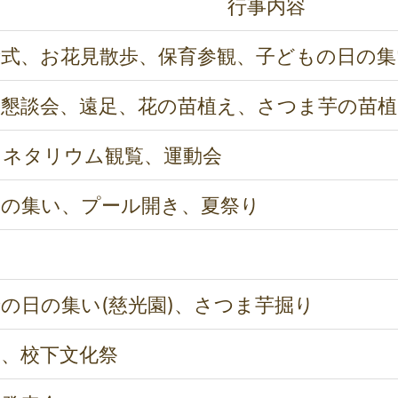
行事内容
所式、お花見散歩、保育参観、子どもの日の集
別懇談会、遠足、花の苗植え、さつま芋の苗植
ラネタリウム観覧、運動会
夕の集い、プール開き、夏祭り
の日の集い(慈光園)、さつま芋掘り
足、校下文化祭