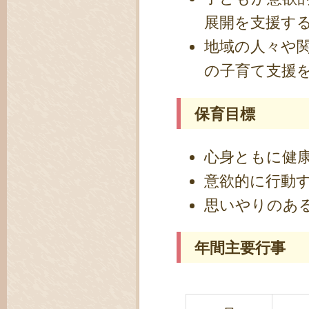
展開を支援す
地域の人々や
の子育て支援
保育目標
心身ともに健
意欲的に行動
思いやりのあ
年間主要行事