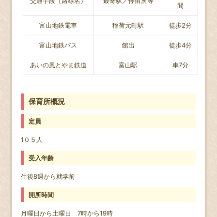
交通手段（路線名）
最寄駅／停留所等
間
富山地鉄電車
稲荷元町駅
徒歩2分
富山地鉄バス
館出
徒歩4分
あいの風とやま鉄道
富山駅
車7分
保育所概況
定員
1０５人
受入年齢
生後8週から就学前
開所時間
月曜日から土曜日 7時から19時