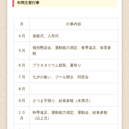
年間主要行事
月
行事内容
４月
進級式、入所式
個別懇談会、運動能力測定、春季遠足、保育参
５月
観
６月
プラネタリウム観覧、夏祭り
７月
七夕の集い、プール開き、同窓会
８月
９月
さつま芋堀り、給食参観（未満児）
１０
秋季遠足、運動能力測定、運動会、給食参観
月
（以上児）