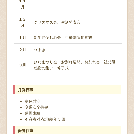
１１
月
１２
クリスマス会、生活発表会
月
１月
新年お楽しみ会、年齢別保育参観
２月
豆まき
ひなまつり会、お別れ週間、お別れ会、祖父母
３月
感謝の集い、修了式
月例行事
身体計測
交通安全指導
避難訓練
不審者対応訓練(年５回)
保健行事