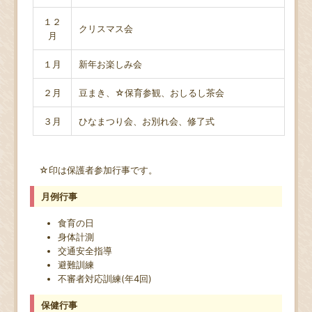
１２
クリスマス会
月
１月
新年お楽しみ会
２月
豆まき、☆保育参観、おしるし茶会
３月
ひなまつり会、お別れ会、修了式
☆印は保護者参加行事です。
月例行事
食育の日
身体計測
交通安全指導
避難訓練
不審者対応訓練(年4回)
保健行事