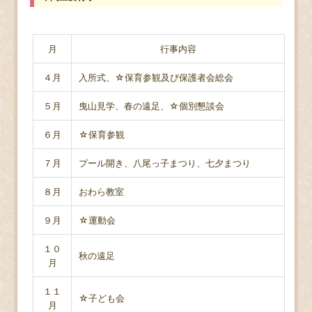
月
行事内容
４月
入所式、☆保育参観及び保護者会総会
５月
曳山見学、春の遠足、☆個別懇談会
６月
☆保育参観
７月
プール開き、八尾っ子まつり、七夕まつり
８月
おわら教室
９月
☆運動会
１０
秋の遠足
月
１１
☆子ども会
月