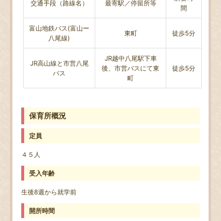
交通手段（路線名）
最寄駅／停留所等
間
富山地鉄バス(富山ー
東町
徒歩5分
八尾線)
JR越中八尾駅下車
JR高山線と市営八尾
後、市営バスにて東
徒歩5分
バス
町
保育所概況
定員
４５人
受入年齢
生後8週から就学前
開所時間