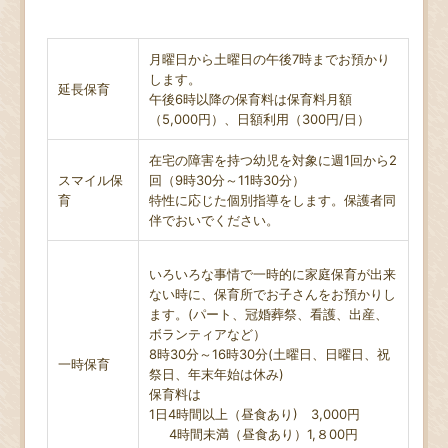
月曜日から土曜日の午後7時までお預かり
します。
延長保育
午後6時以降の保育料は保育料月額
（5,000円）、日額利用（300円/日）
在宅の障害を持つ幼児を対象に週1回から2
スマイル保
回（9時30分～11時30分）
育
特性に応じた個別指導をします。保護者同
伴でおいでください。
いろいろな事情で一時的に家庭保育が出来
ない時に、保育所でお子さんをお預かりし
ます。(パート、冠婚葬祭、看護、出産、
ボランティアなど）
8時30分～16時30分(土曜日、日曜日、祝
一時保育
祭日、年末年始は休み)
保育料は
1日4時間以上（昼食あり) 3,000円
4時間未満（昼食あり）1,８00円