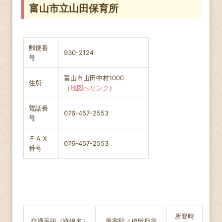
富山市立山田保育所
郵便番
930-2124
号
富山市山田中村1000
住所
（
地図へリンク
）
電話番
076-457-2553
号
ＦＡＸ
076-457-2553
番号
所要時
交通手段（路線名）
最寄駅／停留所等