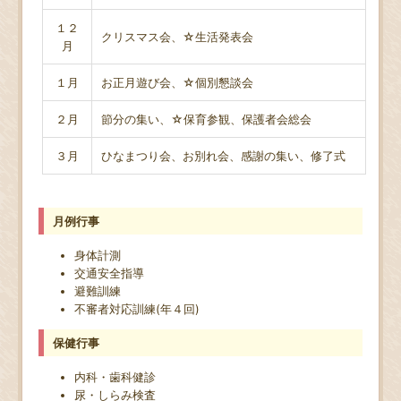
１２
クリスマス会、☆生活発表会
月
１月
お正月遊び会、☆個別懇談会
２月
節分の集い、☆保育参観、保護者会総会
３月
ひなまつり会、お別れ会、感謝の集い、修了式
月例行事
身体計測
交通安全指導
避難訓練
不審者対応訓練(年４回)
保健行事
内科・歯科健診
尿・しらみ検査