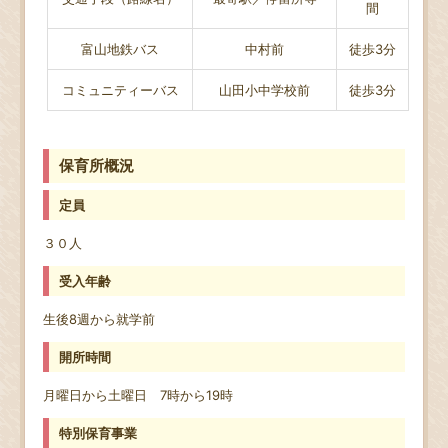
間
富山地鉄バス
中村前
徒歩3分
コミュニティーバス
山田小中学校前
徒歩3分
保育所概況
定員
３０人
受入年齢
生後8週から就学前
開所時間
月曜日から土曜日 7時から19時
特別保育事業