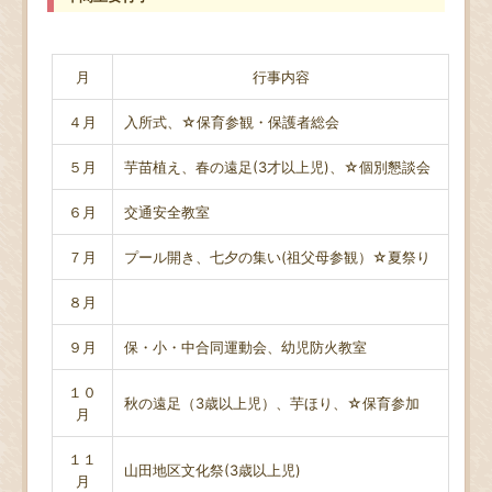
月
行事内容
４月
入所式、☆保育参観・保護者総会
５月
芋苗植え、春の遠足(3才以上児)、☆個別懇談会
６月
交通安全教室
７月
プール開き、七夕の集い(祖父母参観）☆夏祭り
８月
９月
保・小・中合同運動会、幼児防火教室
１０
秋の遠足（3歳以上児）、芋ほり、☆保育参加
月
１１
山田地区文化祭(3歳以上児)
月