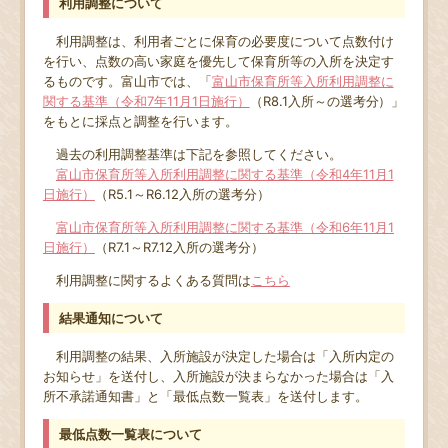
利用調整について
利用調整は、利用者ごとに保育の必要度について点数付け
を行い、点数の高い家庭を優先して保育所等の入所を決定す
るものです。富山市では、「
富山市保育所等入所利用調整に
関する基準（令和7年11月1日施行）
（R8.1入所～の選考分）」
をもとに採点と調整を行います。
過去の利用調整基準は下記を参照してください。
富山市保育所等入所利用調整に関する基準（令和4年11月1
日施行）
（R5.1～R6.12入所の選考分）
富山市保育所等入所利用調整に関する基準（令和6年11月1
日施行）
（R7.1～R7.12入所の選考分）
利用調整に関するよくある質問は
こちら
結果通知について
利用調整の結果、入所施設が決定した場合は「入所内定の
お知らせ」を送付し、入所施設が決まらなかった場合は「入
所不承諾通知書」と「最低点数一覧表」を送付します。
最低点数一覧表について