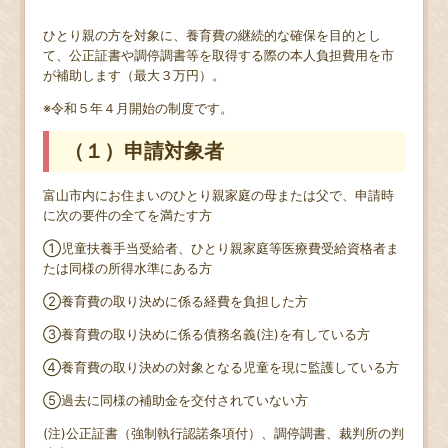
ひとり親の方を対象に、養育費の継続的な確保を目的とし
て、公正証書や調停調書等を取得する際の本人負担費用を市
が補助します（最大３万円）。
※令和５年４月開始の制度です。
（１）申請対象者
富山市内にお住まいのひとり親家庭の母または父で、申請時
に次の要件の全てを満たす方
①児童扶養手当受給者、ひとり親家庭等医療費受給資格者ま
たは同様の所得水準にある方
②養育費の取り決めに係る経費を負担した方
③養育費の取り決めに係る債務名義
(
注
)
を有している方
④養育費の取り決めの対象となる児童を現に監護している方
⑤過去に同様の補助金を交付されていない方
(
注
)
公正証書（強制執行認諾条項付）、調停調書、裁判所の判