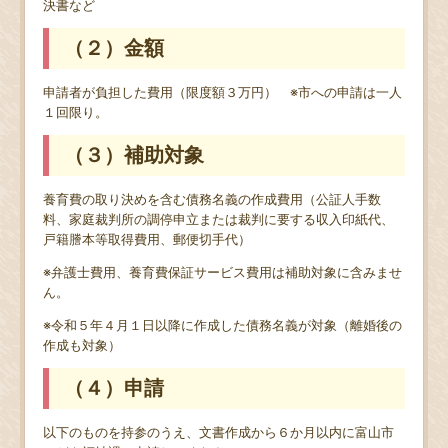
決書など
（２）金額
申請者が負担した費用（限度額３万円） ※市への申請は一人
１回限り。
（３）補助対象
養育費の取り決めを含む債務名義の作成費用（公証人手数
料、家庭裁判所の調停申立または裁判に要する収入印紙代、
戸籍謄本等取得費用、郵便切手代）
※弁護士費用、養育費保証サービス費用は補助対象に含みませ
ん。
※令和５年４月１日以降に作成した債務名義が対象（離婚後の
作成も対象）
（４）申請
以下のものを持参のうえ、文書作成から６か月以内に富山市