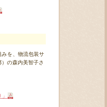
組みを、物流包装サ
郷）の森内美智子さ
り」