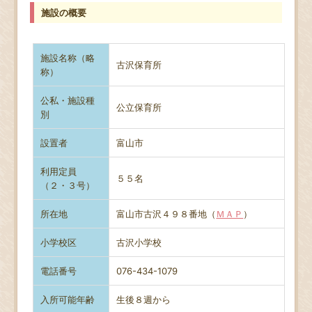
施設の概要
施設名称（略
古沢保育所
称）
公私・施設種
公立保育所
別
設置者
富山市
利用定員
５５名
（２・３号）
所在地
富山市古沢４９８番地（
ＭＡＰ
）
小学校区
古沢小学校
電話番号
076-434-1079
入所可能年齢
生後８週から