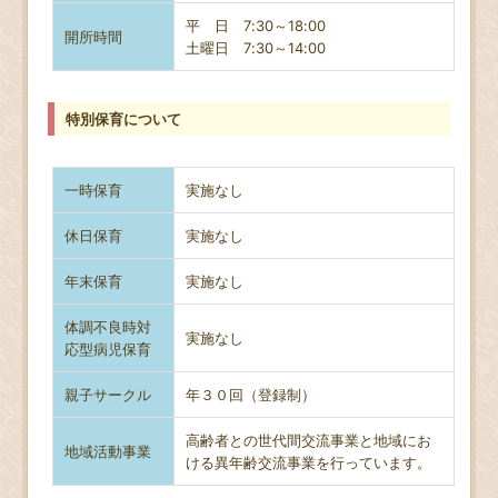
平 日 7:30～18:00
開所時間
土曜日
7:30～14:00
特別保育について
一時保育
実施なし
休日保育
実施なし
年末保育
実施なし
体調不良時対
実施なし
応型病児保育
親子サークル
年３０回（登録制）
高齢者との世代間交流事業と地域にお
地域活動事業
ける異年齢交流事業を行っています。