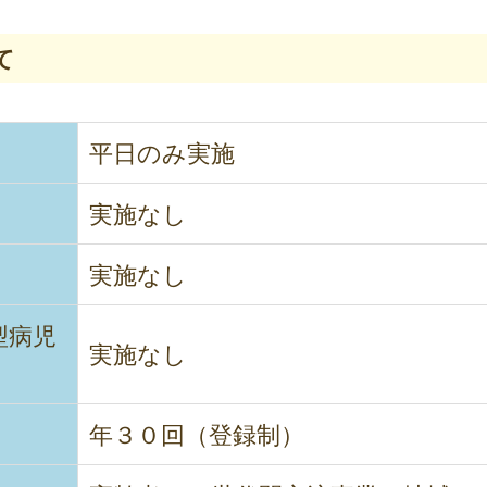
て
平日のみ実施
実施なし
実施なし
型病児
実施なし
年３０回（登録制）