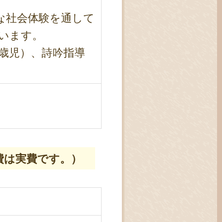
な社会体験を通して
います。
歳児）、詩吟指導
費は実費です。）