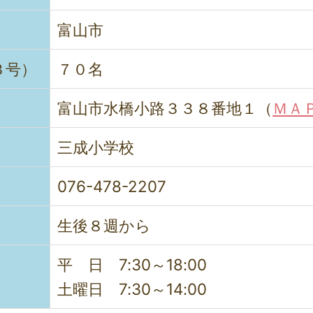
富山市
３号）
７０名
富山市水橋小路３３８番地１（
ＭＡ
三成小学校
076-478-2207
生後８週から
平 日 7:30～18:00
土曜日
7:30～14:00