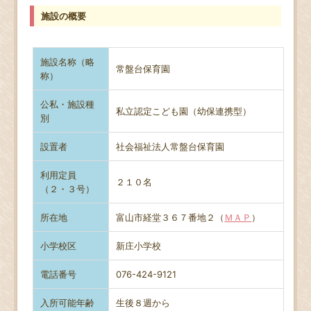
施設の概要
施設名称（略
常盤台保育園
称）
公私・施設種
私立認定こども園（幼保連携型）
別
設置者
社会福祉法人常盤台保育園
利用定員
２１０名
（２・３号）
所在地
富山市経堂３６７番地２（
ＭＡＰ
）
小学校区
新庄小学校
電話番号
076-424-9121
入所可能年齢
生後８週から