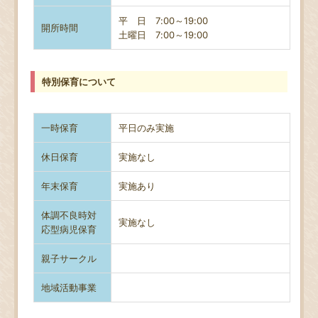
平 日 7:00～19:00
開所時間
土曜日
7:00～19:00
特別保育について
一時保育
平日のみ実施
休日保育
実施なし
年末保育
実施あり
体調不良時対
実施なし
応型病児保育
親子サークル
地域活動事業