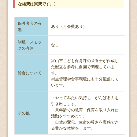
な経費は実費です。）
保護者会の有
あり（月会費あり）
無
制服・スモッ
なし
クの有無
富山市こども保育課の栄養士が作成し
た献立を参考に自園で調理していま
給食について
す。
衛生管理や食事環境にも十分配慮して
います。
・やってみたい気持ち、がんばる力を
引き出します。
・異年齢での教育・保育を取り入れた
その他
活動をすすめます。
・自然の変化、生命の尊さを実感でき
る豊かな体験をします。