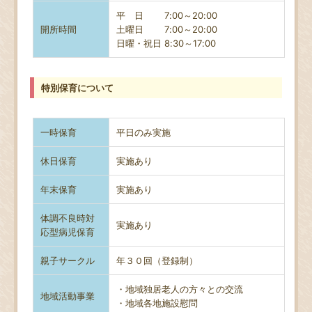
平 日 7:00～20:00
開所時間
土曜日
7:00～20:00
日曜・祝日 8
:30～17:00
特別保育について
一時保育
平日のみ実施
休日保育
実施あり
年末保育
実施あり
体調不良時対
実施あり
応型病児保育
親子サークル
年３０回（登録制）
・地域独居老人の方々との交流
地域活動事業
・地域各地施設慰問