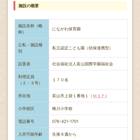
施設の概要
施設名称（略
にながわ保育園
称）
公私・施設種
私立認定こども園（幼保連携型）
別
設置者
社会福祉法人富山国際学園福祉会
利用定員
１７０名
（２・３号）
所在地
富山市上袋１番地１（
ＭＡＰ
）
小学校区
蜷川小学校
電話番号
076-421-1701
入所可能年齢
生後８週から