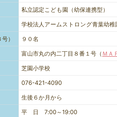
私立認定こども園（幼保連携型）
学校法人アームストロング青葉幼稚
３号）
９０名
富山市丸の内二丁目８番１号（
ＭＡ
芝園小学校
076-421-4090
生後６か月から
平 日 7:00～19:00