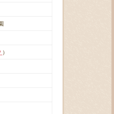
園
Ｐ
）