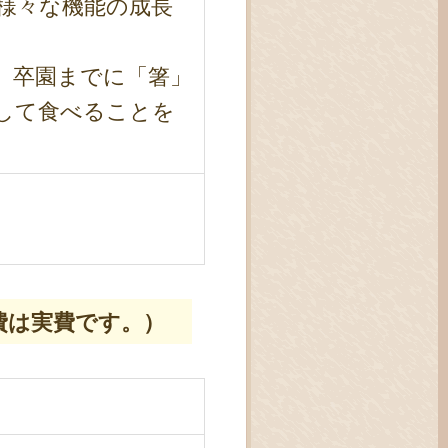
様々な機能の成長
、卒園までに「箸」
して食べることを
費は実費です。）