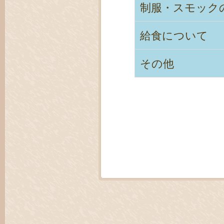
制服・スモック
給食について
その他