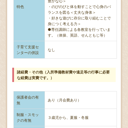
豊かな心＞
特色
・のびのびと体を動すことで心身のバ
ランスを図る＜丈夫な身体＞
・好きな遊びに存分に取り組むことで
身につく考える力＞
●専任講師による各教室を行っていま
す。（体操、英語、せんともじ等）
子育て支援セ
なし
ンターの併設
諸経費・その他（入所準備教材費や遠足等の行事に必要
な経費は実費です。）
保護者会の有
あり（月会費あり）
無
制服・スモッ
３歳児から、夏服・冬服
クの有無