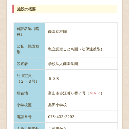
施設の概要
施設名称（略
藤園幼稚園
称）
公私・施設種
私立認定こども園（幼保連携型）
別
設置者
学校法人藤園学園
利用定員
５０名
（２・３号）
所在地
富山市赤江町６番７号（
ＭＡＰ
）
小学校区
奥田小学校
電話番号
076-432-2292
入所可能年齢
１歳児から