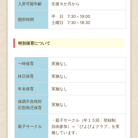
入所可能年齢
生後９か月から
平 日 7:30～19:00
開所時間
土曜日
7:30～18:30
特別保育について
一時保育
実施なし
休日保育
実施なし
年末保育
実施なし
体調不良時対
実施なし
応型病児保育
・親子サークル（年１５回：登録制、
親子サークル
自由参加）＝「ぴよぴよクラブ」を実
施しています。