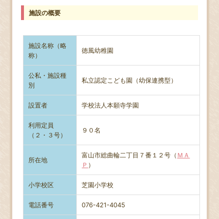
施設の概要
施設名称（略
徳風幼稚園
称）
公私・施設種
私立認定こども園（幼保連携型）
別
設置者
学校法人本願寺学園
利用定員
９０名
（２・３号）
富山市総曲輪二丁目７番１２号（
ＭＡ
所在地
Ｐ
）
小学校区
芝園小学校
電話番号
076-421-4045