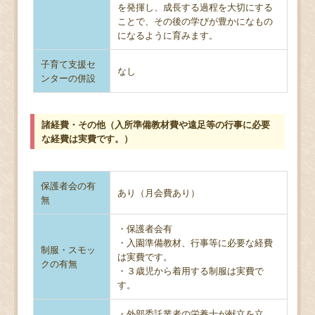
を発揮し、成長する過程を大切にする
ことで、その後の学びが豊かになもの
になるように育みます。
子育て支援セ
なし
ンターの併設
諸経費・その他（入所準備教材費や遠足等の行事に必要
な経費は実費です。）
保護者会の有
あり（月会費あり）
無
・保護者会有
・入園準備教材、行事等に必要な経費
制服・スモッ
は実費です。
クの有無
・３歳児から着用する制服は実費で
す。
・外部委託業者の栄養士が献立を立