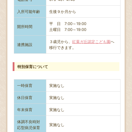
入所可能年齢
生後９か月から
平 日 7:00～19:00
開所時間
土曜日
7:00～19:00
３歳児から、
紅葉ガ丘認定こども園
へ
連携施設
移行できます。
特別保育について
一時保育
実施なし
休日保育
実施なし
年末保育
実施なし
体調不良時対
実施なし
応型病児保育