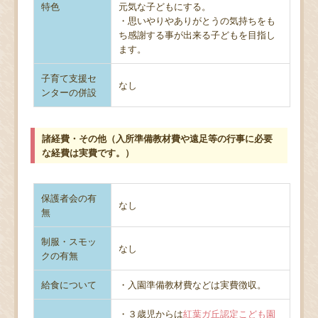
特色
元気な子どもにする。
・思いやりやありがとうの気持ちをも
ち感謝する事が出来る子どもを目指し
ます。
子育て支援セ
なし
ンターの併設
諸経費・その他（入所準備教材費や遠足等の行事に必要
な経費は実費です。）
保護者会の有
なし
無
制服・スモッ
なし
クの有無
給食について
・入園準備教材費などは実費徴収。
・３歳児からは
紅葉ガ丘認定こども園