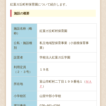
紅葉ガ丘町村保育園について紹介します。
施設の概要
施設名称（略
紅葉ガ丘町村保育園
称）
公私・施設種
私立地域型保育事業（小規模保育事
別
業）
設置者
学校法人紅葉ガ丘学園
利用定員
１９名
（２・３号）
富山市町村二丁目１９９番地１（
ＭＡ
所在地
Ｐ
）
小学校区
山室中部小学校
電話番号
076-461-4746