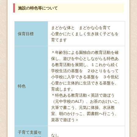
施設の特色等について
まどかな体と まどかな心を育て
保育目標
心豊かにたくましく生き抜く子どもを
育てます
＊年齢別による園独自の教育活動を確
保し、遊びを中心としながらも特色あ
る教育活動を展開し、１これから続く
学校生活の基盤を ２ゆとりをもって
小学校に入学できる基盤を ３今世紀
心豊かに主体的に生活できる基盤を、
特色
育成します。
＊特色ある教育活動＜英語で遊ぼう
（元中学校のALT）、お茶のおけいこ、
大筆で書こう、元気に体操、水泳教
室、朝のかけっこ、図書館へ行こう、
楽器で遊ぼう＞
子育て支援セ
なし