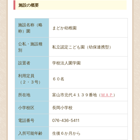
施設の概要
施設名称（略
まどか幼稚園
称）圜
公私・施設種
私立認定こども園（幼保連携型）
別
設置者
学校法人圜学園
利用定員
６０名
（２・３号）
所在地
富山市北代４１３９番地（
ＭＡＰ
）
小学校区
長岡小学校
電話番号
076-436-5411
入所可能年齢
生後６か月から