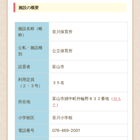
施設の概要
施設名称（略
音川保育所
称）
公私・施設種
公立保育所
別
設置者
富山市
利用定員
３５名
（２・３号）
富山市婦中町外輪野８３２番地（
ＭＡ
所在地
Ｐ
）
小学校区
音川小学校
電話番号
076-469-2001