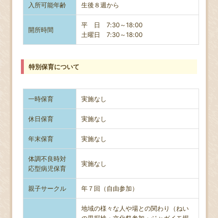
入所可能年齢
生後８週から
平 日 7:30～18:00
開所時間
土曜日
7:30～18:00
特別保育について
一時保育
実施なし
休日保育
実施なし
年末保育
実施なし
体調不良時対
実施なし
応型病児保育
親子サークル
年７回（自由参加）
地域の様々な人や場との関わり（ねい
の里探検・文化祭参加・ジャガイモ堀