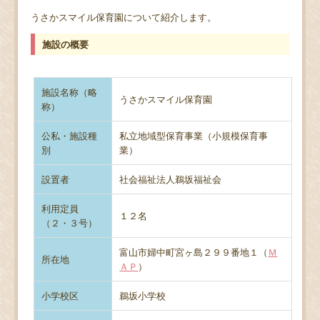
うさかスマイル保育園について紹介します。
施設の概要
施設名称（略
うさかスマイル保育園
称）
公私・施設種
私立地域型保育事業（小規模保育事
別
業）
設置者
社会福祉法人鵜坂福祉会
利用定員
１２名
（２・３号）
富山市婦中町宮ヶ島２９９番地１（
Ｍ
所在地
ＡＰ
）
小学校区
鵜坂小学校