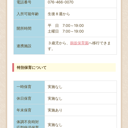
電話番号
076-466-0070
入所可能年齢
生後８週から
平 日 7:00～19:00
開所時間
土曜日
7:00～19:00
３歳児から、
鵜坂保育園
へ移行できま
連携施設
す。
特別保育について
一時保育
実施なし
休日保育
実施なし
年末保育
実施あり
体調不良時対
実施なし
応型病児保育