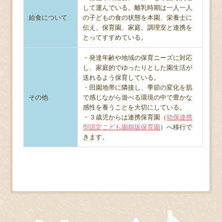
して運んでいる。離乳時期は一人一人
給食について
の子どもの食の状態を本園、栄養士に
伝え、保育園、家庭、調理室と連携を
とってすすめている。
・発達年齢や地域の保育ニーズに対応
し、家庭的でゆったりとした園生活が
送れるよう保育している。
・田園地帯に隣接し、季節の変化を肌
その他
で感じながら遊べる環境の中で豊かな
感性を養うことを大切にしている。
・３歳児からは連携保育園（
幼保連携
型認定こども園鵜坂保育園
）へ移行で
きます。