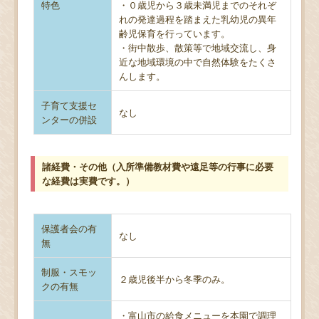
特色
・０歳児から３歳未満児までのそれぞ
れの発達過程を踏まえた乳幼児の異年
齢児保育を行っています。
・街中散歩、散策等で地域交流し、身
近な地域環境の中で自然体験をたくさ
んします。
子育て支援セ
なし
ンターの併設
諸経費・その他（入所準備教材費や遠足等の行事に必要
な経費は実費です。）
保護者会の有
なし
無
制服・スモッ
２歳児後半から冬季のみ。
クの有無
・富山市の給食メニューを本園で調理