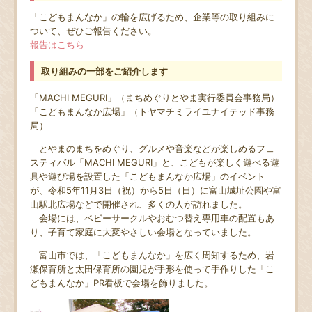
「こどもまんなか」の輪を広げるため、企業等の取り組みに
ついて、ぜひご報告ください。
報告はこちら
取り組みの一部をご紹介します
「MACHI MEGURI」（まちめぐりとやま実行委員会事務局）
「こどもまんなか広場」（トヤマチミライユナイテッド事務
局）
とやまのまちをめぐり、グルメや音楽などが楽しめるフェ
スティバル「MACHI MEGURI」と、こどもが楽しく遊べる遊
具や遊び場を設置した「こどもまんなか広場」のイベント
が、令和5年11月3日（祝）から5日（日）に富山城址公園や富
山駅北広場などで開催され、多くの人が訪れました。
会場には、ベビーサークルやおむつ替え専用車の配置もあ
り、子育て家庭に大変やさしい会場となっていました。
富山市では、「こどもまんなか」を広く周知するため、岩
瀬保育所と太田保育所の園児が手形を使って手作りした「こ
どもまんなか」PR看板で会場を飾りました。