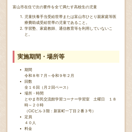
富山市在住で次の要件を全て満たす高校生の児童
児童扶養手当受給世帯または富山市ひとり親家庭等医
療費助成受給世帯の児童であること。
学習塾、家庭教師、通信教育等を利用していないこ
と。
実施期間・場所等
期間
令和８年７月～令和９年２月
回数
全１６回（月２回ペース）
場所・時間
とやま市民交流館学習コーナー学習室 土曜日 １８
時～２０時
（CiCビル３階：新富町一丁目２番３号）
定員
４０人
料金